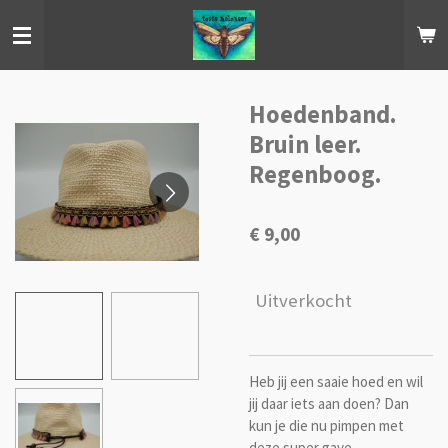
Ga
direct
naar
de
hoofdinhoud
Hoedenband.
Bruin leer.
Regenboog.
€ 9,00
Uitverkocht
Heb jij een saaie hoed en wil
jij daar iets aan doen? Dan
kun je die nu pimpen met
deze super gave