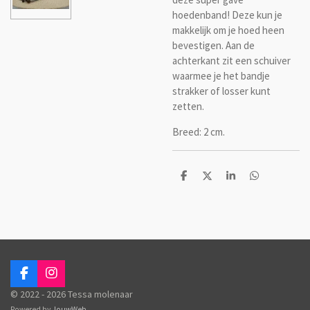
hoedenband! Deze kun je
makkelijk om je hoed heen
bevestigen. Aan de
achterkant zit een schuiver
waarmee je het bandje
strakker of losser kunt
zetten.
Breed: 2 cm.
D
D
S
D
e
e
h
e
l
e
a
l
e
l
r
e
n
e
n
F
I
a
n
© 2022 - 2026 Tessa molenaar
c
s
Powered by
JouwWeb