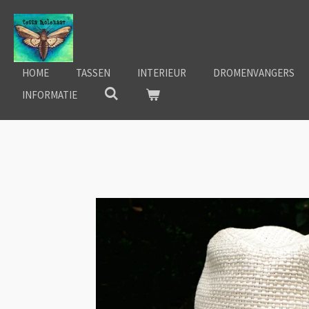
Ga
direct
naar
de
HOME
TASSEN
INTERIEUR
DROMENVANGERS
hoofdinhoud
INFORMATIE