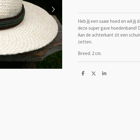
Heb jij een saaie hoed en wil ji
deze super gave hoedenband! De
Aan de achterkant zit een schui
zetten.
Breed: 2 cm.
D
D
S
e
e
h
l
e
a
e
l
r
n
e