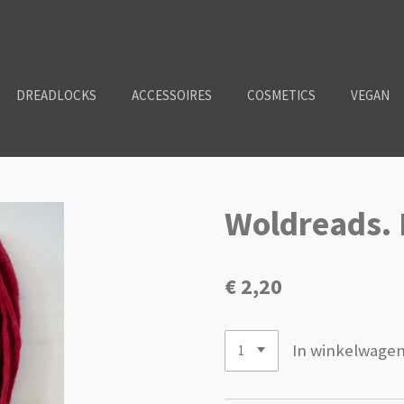
DREADLOCKS
ACCESSOIRES
COSMETICS
VEGAN
Woldreads.
€ 2,20
In winkelwage