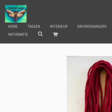
Ga
direct
naar
de
HOME
TASSEN
INTERIEUR
DROMENVANGERS
hoofdinhoud
INFORMATIE