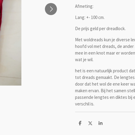
Afmeting:
Lang: +- 100 cm.
De prijs geld per dreadlock.
Met woldreads kun je diverse l
hoofd vol met dreads, de ander 
mee in een knot maar er worde
wat je wil.
het is een natuurlijk product d
tot dreads gemaakt. De lengtes 
door dat het wol de ene keer wa
maken ervan. Bij het samen stell
passende lengtes en diktes bij e
verschil is.
D
D
S
e
e
h
l
e
a