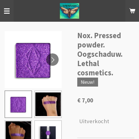
Ga
direct
naar
de
hoofdinhoud
Nox. Pressed
powder.
Oogschaduw.
Lethal
cosmetics.
Nieuw!
€ 7,00
Uitverkocht