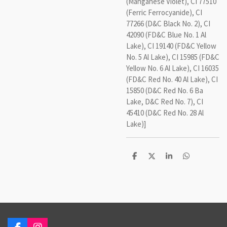
(Manganese Violet), CI 77510
(Ferric Ferrocyanide), CI
77266 (D&C Black No. 2), CI
42090 (FD&C Blue No. 1 Al
Lake), CI 19140 (FD&C Yellow
No. 5 Al Lake), CI 15985 (FD&C
Yellow No. 6 Al Lake), CI 16035
(FD&C Red No. 40 Al Lake), CI
15850 (D&C Red No. 6 Ba
Lake, D&C Red No. 7), CI
45410 (D&C Red No. 28 Al
Lake)]
D
D
S
D
e
e
h
e
l
e
a
l
e
l
r
e
n
e
n