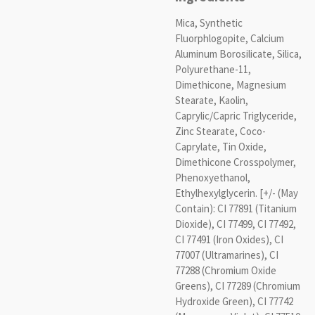
Mica, Synthetic
Fluorphlogopite, Calcium
Aluminum Borosilicate, Silica,
Polyurethane-11,
Dimethicone, Magnesium
Stearate, Kaolin,
Caprylic/Capric Triglyceride,
Zinc Stearate, Coco-
Caprylate, Tin Oxide,
Dimethicone Crosspolymer,
Phenoxyethanol,
Ethylhexylglycerin. [+/- (May
Contain): CI 77891 (Titanium
Dioxide), CI 77499, CI 77492,
CI 77491 (Iron Oxides), CI
77007 (Ultramarines), CI
77288 (Chromium Oxide
Greens), CI 77289 (Chromium
Hydroxide Green), CI 77742