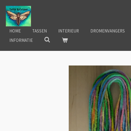
Ga
direct
naar
de
HOME
TASSEN
INTERIEUR
DROMENVANGERS
hoofdinhoud
INFORMATIE