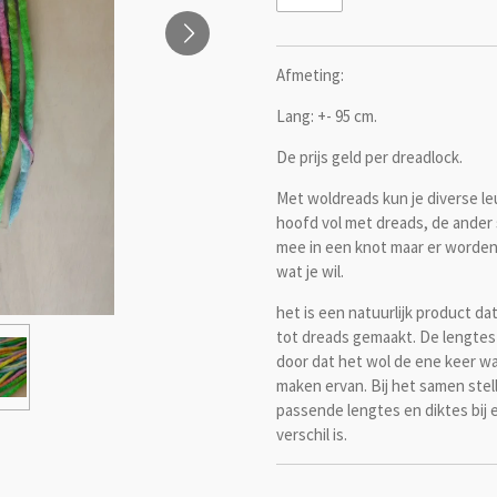
Afmeting:
Lang: +- 95 cm.
De prijs geld per dreadlock.
Met woldreads kun je diverse l
hoofd vol met dreads, de ander 
mee in een knot maar er worde
wat je wil.
het is een natuurlijk product d
tot dreads gemaakt. De lengtes 
door dat het wol de ene keer wa
maken ervan. Bij het samen stell
passende lengtes en diktes bij e
verschil is.