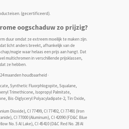
ducteisen. (gecertificeerd).
rome oogschaduw zo prijzig?
rm duur omdat ze extreem moeilijk te maken zijn.
 dat licht anders breekt, afhankelijk van de
schap/magie waar helaas een prijs aan hangt. Dat
 multichromen in verschillende prijsklassen,
s dat ze hebben.
 · 24 maanden houdbaarheid ·
icate, Synthetic Fluorphlogopite, Squalane,
enyl Trimethicone, Isopropyl Palmitate,
ne, Bis-Diglyceryl Polyacyladipate-2, Tin Oxide,
anium Dioxide), CI 77499, CI 77492, CI 77491 (Iron
yanide), CI 77000 (Aluminum), CI 42090 (FD&C Blue
llow No. 5 Al Lake), CI 45410 (D&C Red No. 28 Al