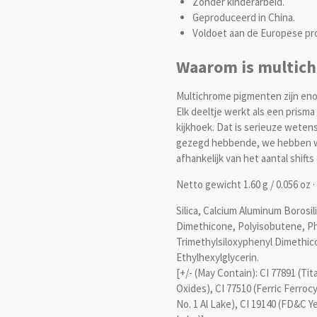
Zonder kinderarbeid.
Geproduceerd in China.
Voldoet aan de Europese pro
Waarom is multich
Multichrome pigmenten zijn eno
Elk deeltje werkt als een prisma
kijkhoek. Dat is serieuze weten
gezegd hebbende, we hebben wel
afhankelijk van het aantal shift
Netto gewicht 1.60 g / 0.056 oz
Silica, Calcium Aluminum Borosil
Dimethicone, Polyisobutene, Ph
Trimethylsiloxyphenyl Dimethico
Ethylhexylglycerin.
[+/- (May Contain): CI 77891 (Tit
Oxides), CI 77510 (Ferric Ferroc
No. 1 Al Lake), CI 19140 (FD&C Ye