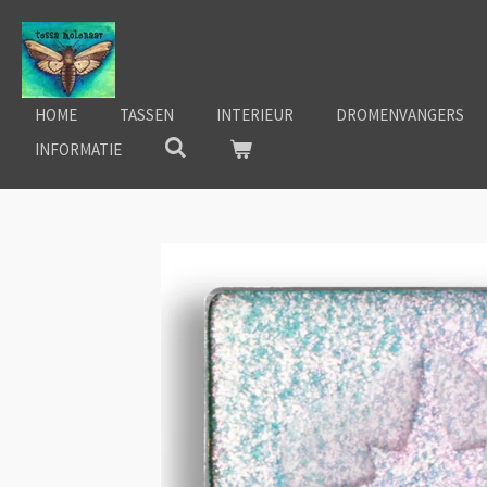
Ga
direct
naar
de
HOME
TASSEN
INTERIEUR
DROMENVANGERS
hoofdinhoud
INFORMATIE