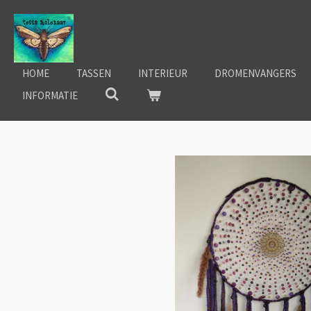
Ga
direct
naar
de
HOME
TASSEN
INTERIEUR
DROMENVANGERS
hoofdinhoud
INFORMATIE