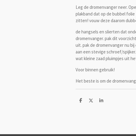
Leg de dromenvanger neer. Open
plakband dat op de bubbel folie
zitten! vouw deze daarom dubbel
de hangsels en slierten dat ond
dromenvanger. pak dit voorzich
uit. pak de dromenvanger nu bij
aan een stevige schroef/spijker
wat kleine zaad pluimpjes uit he
Voor binnen gebruik!
Het beste is om de dromenvange
D
D
S
e
e
h
l
e
a
e
l
r
n
e