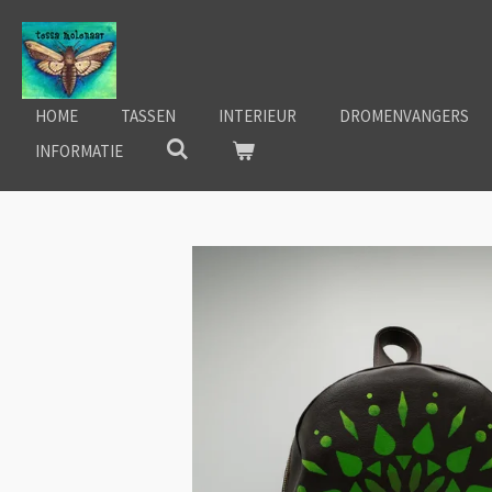
Ga
direct
naar
de
HOME
TASSEN
INTERIEUR
DROMENVANGERS
hoofdinhoud
INFORMATIE