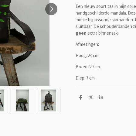
Een nieuw soort tas in mijn coll
handgeschilderde mandala. Deze
mooie bijpassende sierbanden. D
sluitbaar. De schouderbanden zij
geen
extra binnenzak.
Afmetingen:
Hoog: 24 cm.
Breed: 20 cm.
Diep: 7 cm.
D
D
S
e
e
h
l
e
a
e
l
r
n
e